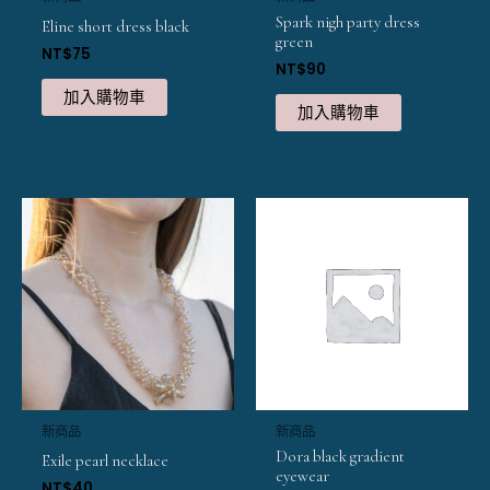
Spark nigh party dress
Eline short dress black
green
NT$
75
NT$
90
加入購物車
加入購物車
新商品
新商品
Dora black gradient
Exile pearl necklace
eyewear
NT$
40