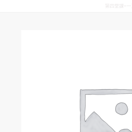
跳
第四堂課-一
至
主
要
內
容