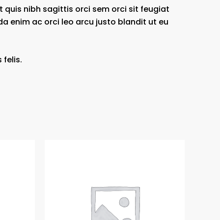
quis nibh sagittis orci sem orci sit feugiat
 enim ac orci leo arcu justo blandit ut eu
felis.