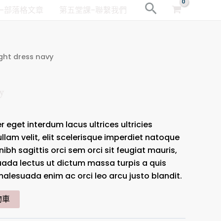
搜
-部落格文章
第五堂課-聯繫我們
尋
ight dress navy
y
 eget interdum lacus ultrices ultricies
am velit, elit scelerisque imperdiet natoque
nibh sagittis orci sem orci sit feugiat mauris,
ada lectus ut dictum massa turpis a quis
alesuada enim ac orci leo arcu justo blandit.
物車