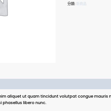
分類:
新商品
nim aliquet ut quam tincidunt volutpat congue mauris 
i phasellus libero nunc.