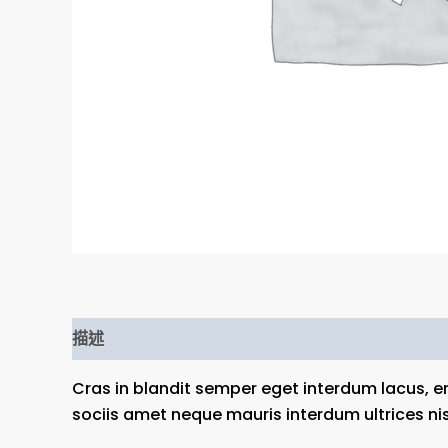
描述
Cras in blandit semper eget interdum lacus, e
sociis amet neque mauris interdum ultrices nis