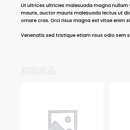
Ut ultrices ultricies malesuada magna nullam ve
mauris, auctor mauris malesuada lectus ut dic
ornare cras. Orci risus magna est vitae enim si
Venenatis sed tristique etiam risus odio sem s
相關商品