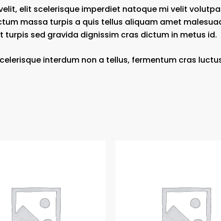
lit, elit scelerisque imperdiet natoque mi velit volutpat 
tum massa turpis a quis tellus aliquam amet malesuada
t turpis sed gravida dignissim cras dictum in metus id.
celerisque interdum non a tellus, fermentum cras luctus 