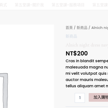
頁式
第五堂課-關於我
第五堂課-服務項目
第五堂課
Alnich
首頁
/
新商品
/ Alnich n
night
新商品
dress
navy
Alnich night dress nav
數
量
NT$
200
Cras in blandit semper
malesuada magna null
mi velit volutpat quis 
auctor mauris malesu
tellus aliquam amet m
加入購