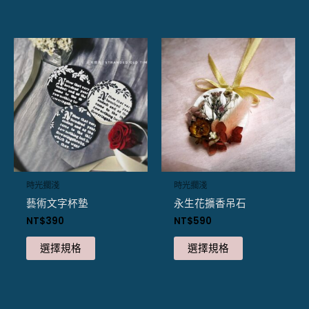
選
擇
此
此
選
產
產
項
品
品
有
有
多
多
種
種
款
款
式。
式。
可
可
時光擱淺
時光擱淺
在
在
藝術文字杯墊
永生花擴香吊石
產
產
NT$
390
NT$
590
品
品
頁
頁
選擇規格
選擇規格
面
面
選
選
擇
擇