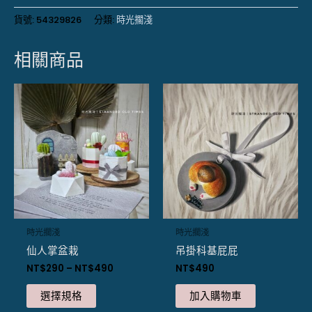
貨號:
54329826
分類:
時光擱淺
相關商品
此
產
品
有
多
種
款
式。
可
時光擱淺
時光擱淺
在
仙人掌盆栽
吊掛科基屁屁
產
NT$
290
–
NT$
490
NT$
490
品
頁
選擇規格
加入購物車
面