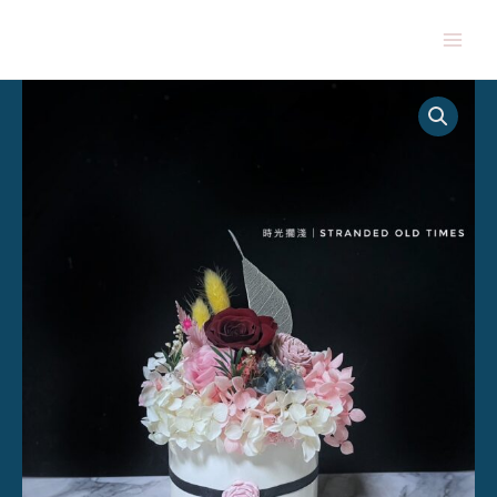
跳
Mai
至
Men
主
浪
要
漫
內
邂
容
逅
永
生
花
盆
數
量