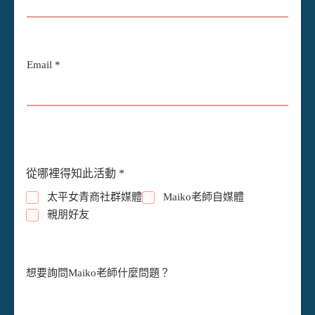
Email
*
性
從哪裡得知此活動
*
別
姓
太平女青商社群媒體
Maiko老師自媒體
名
親朋好友
L
a
y
o
u
想要詢問Maiko老師什麼問題？
t